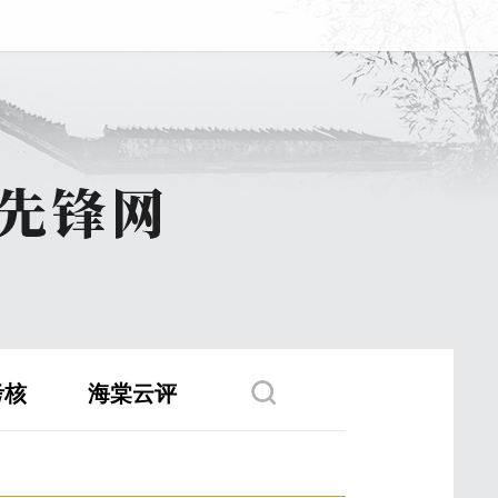
考核
海棠云评