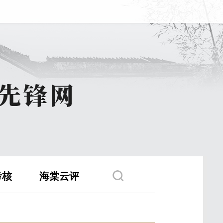
考核
海棠云评