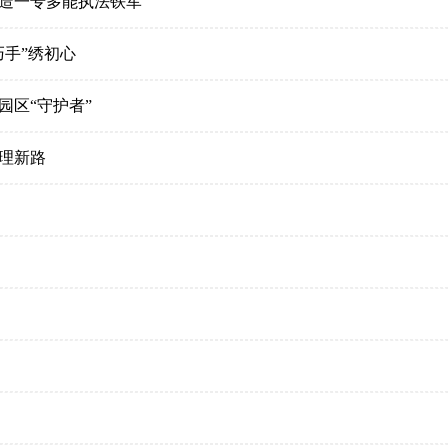
造一专多能执法铁军
手”绣初心
园区“守护者”
理新路