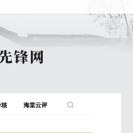
考核
海棠云评