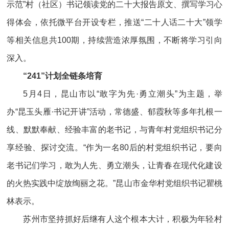
示范”村（社区）书记领读党的二十大报告原文、撰写学习心
得体会，依托微平台开设专栏，推送“二十人话二十大”领学
等相关信息共100期，持续营造浓厚氛围，不断将学习引向
深入。
“241”计划全链条培育
5月4日，昆山市以“敢字为先·勇立潮头”为主题，举
办“昆玉头雁·书记开讲”活动，常德盛、郁霞秋等多年扎根一
线、默默奉献、经验丰富的老书记，与青年村党组织书记分
享经验、探讨交流。“作为一名80后的村党组织书记，要向
老书记们学习，敢为人先、勇立潮头，让青春在现代化建设
的火热实践中绽放绚丽之花。”昆山市金华村党组织书记瞿桃
林表示。
苏州市坚持抓好后继有人这个根本大计，积极为年轻村