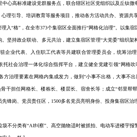
里中心高标准建设党群服务点，联合辖区社区党组织以及丘钛微
询、心理引导、培训教育等服务项目，推动各方活动共办、资源共
管理入“格”，在全市373个集宿区全面推行“网格化治理”。以集
构。坚持政企联动、多元共治，建立集宿区管理“大党委”组织
入驻企业代表、入住职工代表等共建联合管理委员会，统筹治理
，依托社会治理一体化综合指挥平台，建立健全党建引领“网格
各方治理要素在网格内集成发力，做到“小事不出格，大事不出
员骨干担任网格长、楼栋长、楼层长、宿舍长等；成立“邻里帮帮团
先锋岗、党员责任区，1500多名党员亮明身份、投身集宿区治
圾不分类有“AI纠察”、高空抛物适时被抓拍、电动车进楼宇