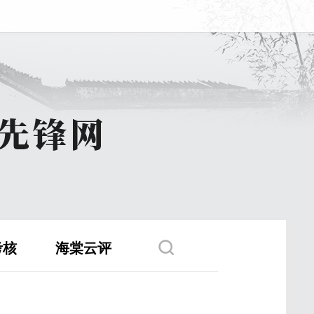
考核
海棠云评