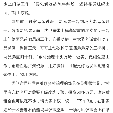
少上门做工作。“要化解这起陈年纠纷，还得靠党组织出
面。”沈卫东说。
两年前，钟家母亲过寿，两兄弟一起到场为老母亲拜
寿。趁着两兄弟见面，沈卫东带上德高望重的老党员，一起
上门给两兄弟做思想工作。几番劝解，村党委的诚意打动了
兄弟俩。到第三天，哥哥主动砍掉了遮挡弟弟家的三棵树，
两兄弟重归于好。“乡村治理千头万绪，做实、做细党建工
作，创造性地汇聚资源、用好资源，才能更好地发挥党建引
领作用。”沈卫东说。
类似这样的党建引领乡村治理的场景在苏州很常见。“村
里有几处老厂房需要升级改造，预计投资60多万元。改造后
租金也可以涨不少，请大家来议一议……”下午3点，在张家
港经开区善港村的船坞里议事堂里，一场村民议事会正在举