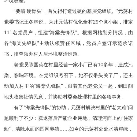
环境较差。
“要啃‘硬骨头’，首先得打造过硬的基层党组织。”元荡村
党委书记王冬林说，为此元荡村优化全村29个党小组，排定
111名党员户，组建“海棠先锋队”。根据网格划分情况，由
各“海棠先锋队”主动认领责任区域，党员户签订示范承诺
书，排查领办村人居环境整治难题。
老党员陈国英在村里经营一家小厂已有10多年，造成污
染、影响环境。在党组织号召下，她不仅带头关了厂，还主
动加入村里的“海棠先锋队”，跟着其他老党员一起，到田间
地头收集社情民意，并协助村委会处理村里的各项事务。
有了“海棠先锋队”的协助，元荡村解决村里的“老大难”问
题顺利了不少：腾退落后产能企业用地，清理河面上的“住家
船”，清除水面的围网养殖……如今的元荡村处处水清岸绿，