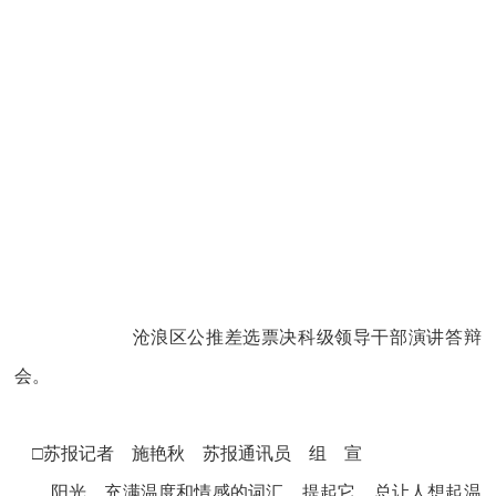
沧浪区公推差选票决科级领导干部演讲答辩
会。
□苏报记者 施艳秋 苏报通讯员 组 宣
阳光，充满温度和情感的词汇。提起它，总让人想起温