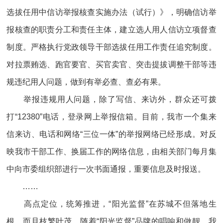
选拔任用中信访举报核查实施办法（试行）》，明确信访举
报核查的职责分工和责任主体，建立选人用人信访立项督查
制度。严格执行党政领导干部选拔任用工作责任追究制度。
对拉票贿选、跑官要官、买官卖官、突击提拔调整干部等违
规违纪用人问题，做到有举必查、查必有果。
举报违规用人问题，除了写信、来访外，群众还可拨
打“12380”电话，登录网上举报信箱。目前，我市一个集来
信来访、电话和网络“三位一体”的举报网络已经形成。对反
映我市干部工作、换届工作的网络信息，由相关部门每月集
中向市委组织部进行一次书面通报，重要信息及时报送。
……
高点定位，统筹推进，“阳光监督”在苏城不但落地生
根，而且枝繁叶茂，随着“阳光监督”品牌的唱响和做靓，我