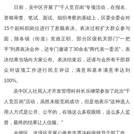
日前，吴中区开展了“千人竞百岗”专项活动，在报名、
资格审查、笔试、面试、组织考察的基础上，区委全委会对
15个副科职岗位进行了差额表决。表决过程扩大群众参与
面，除各镇（街道）党政正职、部分区级机关部门“一把
手”列席表决会外，还专门邀请了30余名“两代表一委员”，表
决结果当场向大家公布。表决结束后，还请与会所有干部群
众对该项工作进行民主评议，满意和基本满意率达到
100%。
吴中区人社局人才开发管理科科长乐继荣参加了此次“千
人竞百岗”活动，虽然未能竞岗成功，但是他表示“这种选人
用人方式是公开、公平的，在场这么多双眼睛，这么多人监
督，最终的结果让人信服。”
金阊区、沧浪区开展公推差选票决科级领导干部工作，