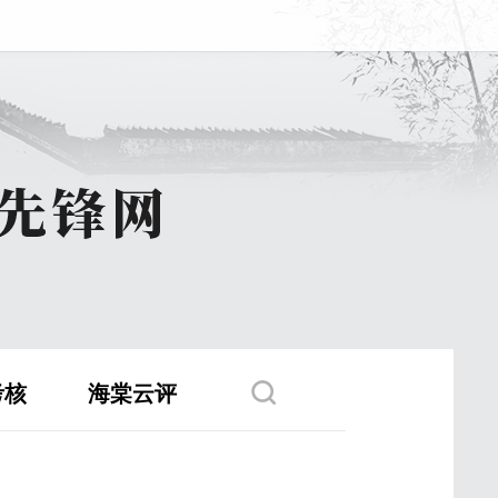
考核
海棠云评