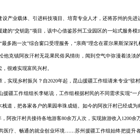
建设产业载体、引进科技项目、培育专业人才，还将苏州的先进
州援建的“交钥匙”项目，该中心借鉴苏州工业园区的一站式服务模
行“最多跑一次”综合窗口受理服务，“亲商”理念在霍尔果斯深深扎
松他克镇阿孜汗村无花果民俗风情街，闻到空气中弥漫着淡淡的无
售卖，很难实现富民兴村。
，实现乡村振兴？自2020年起，昆山援疆工作组请来专业“驻
山援疆工作组组长李铭说，工作组根据村民的不同需求实现“一户
线木栈道，把各家各户的果园串珠成链。如今的阿孜汗村已经成为
3年，阿孜汗村共接待各地游客80余万人次，实现旅游收入1200余
共医疗、畅通的就业创业环境……苏州援疆工作组始终把提升