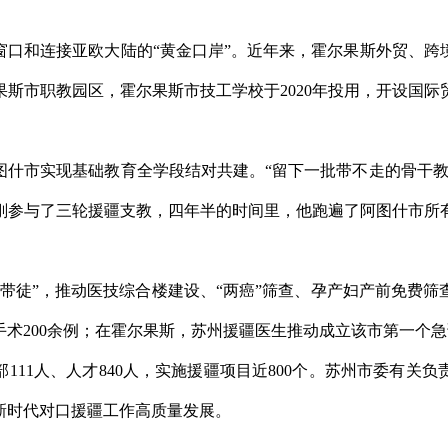
窗口和连接亚欧大陆的“黄金口岸”。近年来，霍尔果斯外贸、跨
斯市职教园区，霍尔果斯市技工学校于2020年投用，开设国际贸易
图什市实现基础教育全学段结对共建。“留下一批带不走的骨干教
刚参与了三轮援疆支教，四年半的时间里，他跑遍了阿图什市所
带徒”，推动医技综合楼建设、“两癌”筛查、孕产妇产前免费
术200余例；在霍尔果斯，苏州援疆医生推动成立该市第一个
部111人、人才840人，实施援疆项目近800个。苏州市委有
新时代对口援疆工作高质量发展。