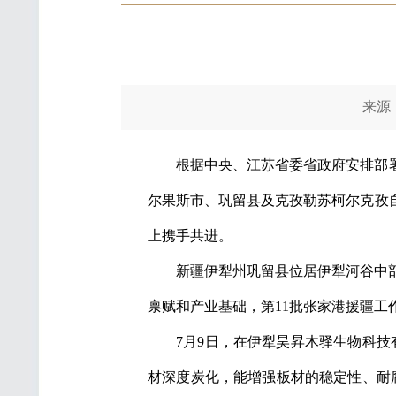
来源：光
根据中央、江苏省委省政府安排部署
尔果斯市、巩留县及克孜勒苏柯尔克孜
上携手共进。
新疆伊犁州巩留县位居伊犁河谷中
禀赋和产业基础，第11批张家港援疆工
7月9日，在伊犁昊昇木驿生物科
材深度炭化，能增强板材的稳定性、耐