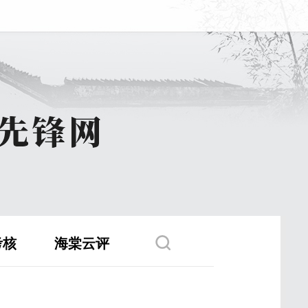
考核
海棠云评