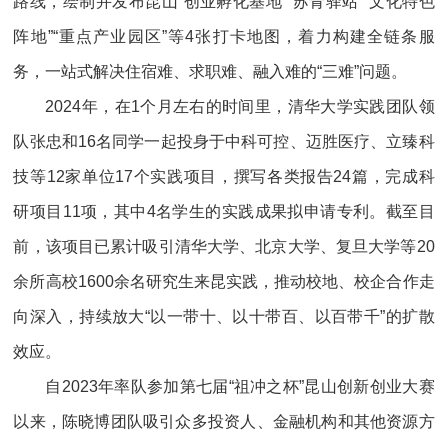
路线，绘制并发布昆山“创业孵化基地”“苏青驿站”“文化特色
阵地”“重点产业园区”等4张打卡地图，着力构建全链条服
务，一站式解决住宿难、求职难、融入难的“三难”问题。
2024年，在1个月左右的时间里，清华大学实践团队领
队张忠和16名同学一起投身于中科可控、迈胜医疗、立臻科
技等12家单位17个实践项目，撰写各类报告24篇，完成科
研项目11项，其中4名学生的实践成果拟申请专利。截至目
前，该项目已累计吸引清华大学、北京大学、复旦大学等20
余所高校1600余名研究生来昆实践，推动校地、校企合作走
向深入，持续放大“以一带十、以十带百、以百带千”的扩散
效应。
自2023年率队参加第七届“祖冲之杯”昆山创新创业大赛
以来，陈晓博团队吸引众多投资人、金融机构和其他资源方