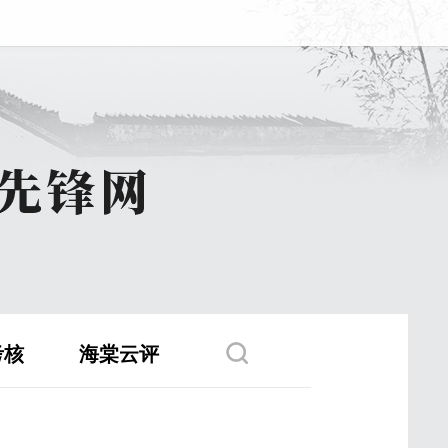
考核
海棠云评