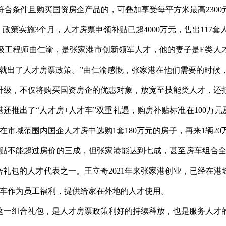
合条件且购买国资房企产品的，可叠加享受每平方米最高230
政策实施3个月，人才房票申领补贴已超4000万元，售出117套
级工程师曲仁渝，是张家港市创新领军人才，他的妻子是E类人才
就出了人才房票政策。”曲仁渝感慨，张家港在他们需要的时候，
升级，不仅将购买国资房企的优惠对象，放宽至技能类人才，还
港还推出了“人才房+人才车”双重礼遇，购房补贴标准在100万元
在市域范围内国企人才房中选购1套180万元的房子，再来1辆2
补贴不能超过房价的三成，但张家港能达到七成，甚至房车组合全
合礼包的人才代表之一。王立奇2021年来张家港创业，已经在
把车作为员工福利，提供给家在外地的人才使用。
这一组合礼包，是人才房票政策利好的持续释放，也是服务人才