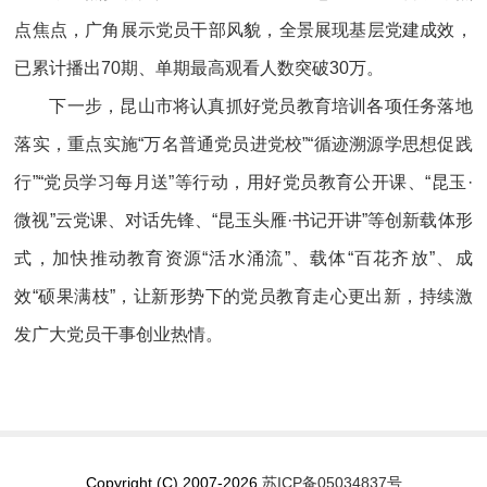
点焦点，广角展示党员干部风貌，全景展现基层党建成效，
已累计播出70期、单期最高观看人数突破30万。
下一步，昆山市将认真抓好党员教育培训各项任务落地
落实，重点实施“万名普通党员进党校”“循迹溯源学思想促践
行”“党员学习每月送”等行动，用好党员教育公开课、“昆玉·
微视”云党课、对话先锋、“昆玉头雁·书记开讲”等创新载体形
式，加快推动教育资源“活水涌流”、载体“百花齐放”、成
效“硕果满枝”，让新形势下的党员教育走心更出新，持续激
发广大党员干事创业热情。
Copyright (C) 2007-2026
苏ICP备05034837号