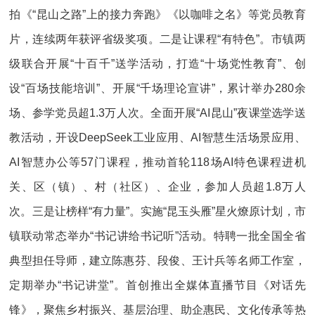
拍《“昆山之路”上的接力奔跑》《以咖啡之名》等党员教育
片，连续两年获评省级奖项。二是让课程“有特色”。市镇两
级联合开展“十百千”送学活动，打造“十场党性教育”、创
设“百场技能培训”、开展“千场理论宣讲”，累计举办280余
场、参学党员超1.3万人次。全面开展“AI昆山”夜课堂选学送
教活动，开设DeepSeek工业应用、AI智慧生活场景应用、
AI智慧办公等57门课程，推动首轮118场AI特色课程进机
关、区（镇）、村（社区）、企业，参加人员超1.8万人
次。三是让榜样“有力量”。实施“昆玉头雁”星火燎原计划，市
镇联动常态举办“书记讲给书记听”活动。特聘一批全国全省
典型担任导师，建立陈惠芬、段俊、王计兵等名师工作室，
定期举办“书记讲堂”。首创推出全媒体直播节目《对话先
锋》，聚焦乡村振兴、基层治理、助企惠民、文化传承等热