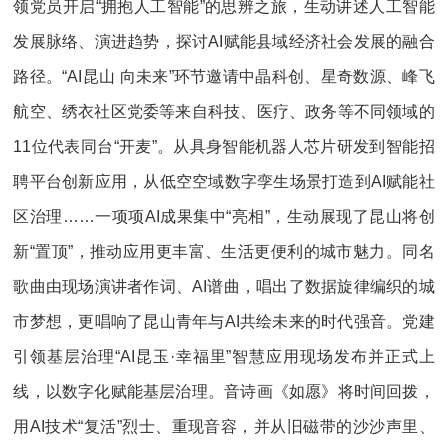
领党员开启“拥抱人工智能”的思辨之旅，生动讲述人工智能
发展脉络、演进趋势，探讨AI赋能县域经济社会发展的融合
路径。“AI昆山 向未来”环节邀请中晶科创、星奇数源、峰飞
航空、绣衣社区党委等来自科技、医疗、政务等不同领域的
11位代表同台“开麦”。从具身智能机器人芯片研发到智能招
聘平台创新应用，从低空空域数字孪生场景打造到AI赋能社
区治理……一项项AI成果集中“亮相”，生动展现了昆山将创
新“置顶”，推动应用更丰富、生活更便利的城市魅力。同名
歌曲由现场演讲者作词、AI谱曲，唱出了数据旋律编织的城
市梦想，更唱响了昆山青年与AI共绘未来的时代强音。党建
引领基层治理“AI昆玉·幸福里”智慧应用现场发布并正式上
线，以数字化赋能基层治理。音诗画《如愿》将时间回拨，
用AI技术“复活”烈士、重现音容，并从旧磁带的沙沙声里、