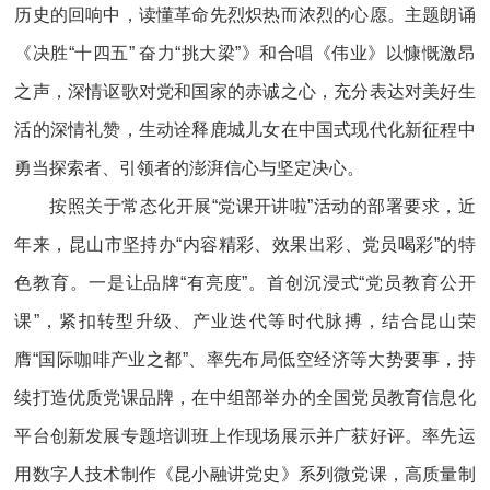
历史的回响中，读懂革命先烈炽热而浓烈的心愿。主题朗诵
《决胜“十四五” 奋力“挑大梁”》和合唱《伟业》以慷慨激昂
之声，深情讴歌对党和国家的赤诚之心，充分表达对美好生
活的深情礼赞，生动诠释鹿城儿女在中国式现代化新征程中
勇当探索者、引领者的澎湃信心与坚定决心。
按照关于常态化开展“党课开讲啦”活动的部署要求，近
年来，昆山市坚持办“内容精彩、效果出彩、党员喝彩”的特
色教育。一是让品牌“有亮度”。首创沉浸式“党员教育公开
课”，紧扣转型升级、产业迭代等时代脉搏，结合昆山荣
膺“国际咖啡产业之都”、率先布局低空经济等大势要事，持
续打造优质党课品牌，在中组部举办的全国党员教育信息化
平台创新发展专题培训班上作现场展示并广获好评。率先运
用数字人技术制作《昆小融讲党史》系列微党课，高质量制