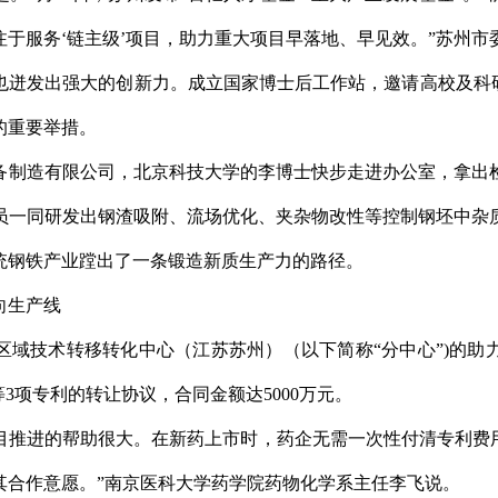
于服务‘链主级’项目，助力重大项目早落地、早见效。”苏州市
也迸发出强大的创新力。成立国家博士后工作站，邀请高校及科研
的重要举措。
备制造有限公司，北京科技大学的李博士快步走进办公室，拿出
员一同研发出钢渣吸附、流场优化、夹杂物改性等控制钢坯中杂
统钢铁产业蹚出了一条锻造新质生产力的路径。
向生产线
医药区域技术转移转化中心（江苏苏州）（以下简称“分中心”)的
3项专利的转让协议，合同金额达5000万元。
项目推进的帮助很大。在新药上市时，药企无需一次性付清专利
其合作意愿。”南京医科大学药学院药物化学系主任李飞说。