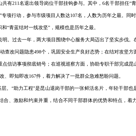
共有211名退出领导岗位干部挂钩参与。其中，6名干部担任“青
树”专项行动，参与市级项目人数达107名，人数为历年之最。同时
和“青蓝结对一线攻坚”，规模也是历年之最。
明。过去一年，两大项目围绕中心服务大局迈出了坚实步伐。在
推动查改问题隐患498个，巩固安全生产良好态势；在结对攻坚
重点信访事项彻底销号；在巡视巡察方面，协助专职干部完成昆
立改、即知即改167件，着力解决了一批群众急难愁盼问题。
火基层。“助力工程”是昆山退岗干部的一张鲜活名片，年轻干部
结合、激励和约束并重，结合不同干部群体的优势和特点，着