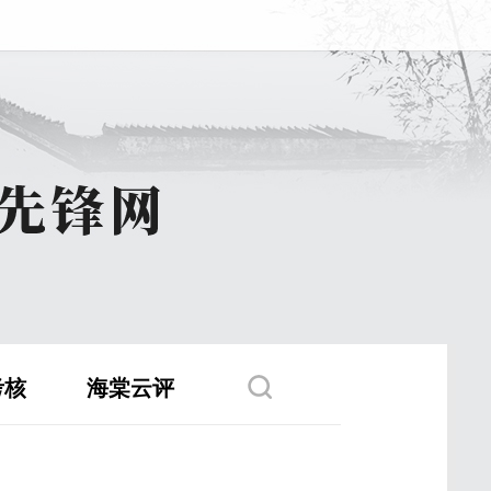
考核
海棠云评