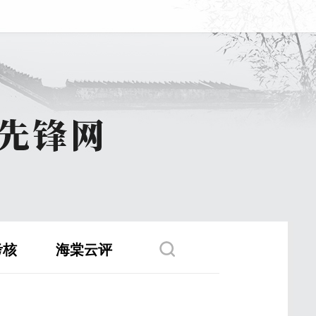
考核
海棠云评