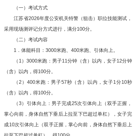
（一）考试方式
江苏省2026年度公安机关特警（狙击）职位技能测试，
采用现场测评记分方式进行，满分100分。
（二）考试内容
1．体能科目：3000米跑、400米跑、引体向上。
（1）3000米跑：男子11分钟（含）以内，女子12分钟
（含）以内，得100分。
（2）400米跑：男子57秒（含）以内，女子1分10秒
（含）以内，得100分。
（3）引体向上：男子完成25次引体向上（双手正握，
掌心向前，身体自然下垂后上拉至下巴超过单杠），女子完
成10次引体向上（双手正握，掌心向前，身体自然下垂后上
拉至下巴超过单杠），得100分。