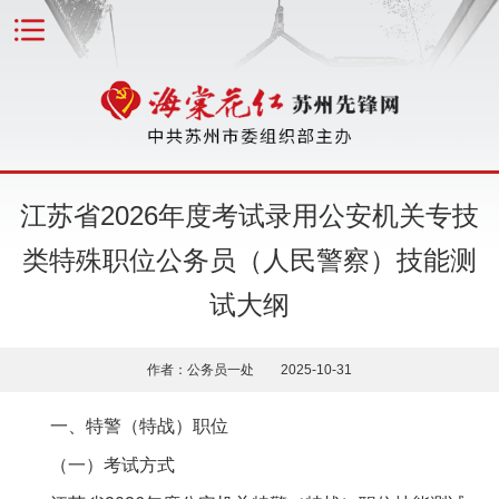
江苏省2026年度考试录用公安机关专技
类特殊职位公务员（人民警察）技能测
试大纲
作者：公务员一处 2025-10-31
一、特警（特战）职位
（一）考试方式