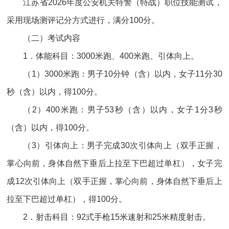
江苏省2026年度公安机关特警（特战）职位技能测试，
采用现场测评记分方式进行，满分100分。
（二）考试内容
1．体能科目：3000米跑、400米跑、引体向上。
（1）3000米跑：男子10分钟（含）以内，女子11分30
秒（含）以内，得100分。
（2）400米跑：男子53秒（含）以内，女子1分3秒
（含）以内，得100分。
（3）引体向上：男子完成30次引体向上（双手正握，
掌心向前，身体自然下垂后上拉至下巴超过单杠），女子完
成12次引体向上（双手正握，掌心向前，身体自然下垂后上
拉至下巴超过单杠），得100分。
2．射击科目：92式手枪15米速射和25米精度射击。