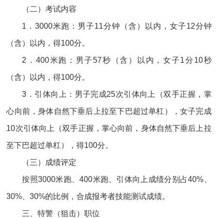
（二）考试内容
1．3000米跑：男子11分钟（含）以内，女子12分钟
（含）以内，得100分。
2．400米跑：男子57秒（含）以内，女子1分10秒
（含）以内，得100分。
3．引体向上：男子完成25次引体向上（双手正握，掌
心向前，身体自然下垂后上拉至下巴超过单杠），女子完成
10次引体向上（双手正握，掌心向前，身体自然下垂后上拉
至下巴超过单杠），得100分。
（三）成绩评定
按照3000米跑、400米跑、引体向上成绩分别占40%、
30%、30%的比例，合成报考者技能测试成绩。
三、特警（狙击）职位