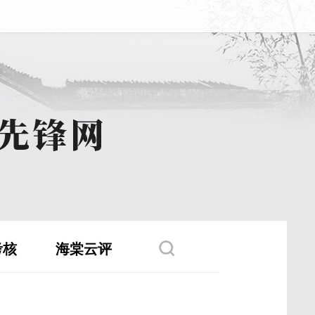
考核
海棠云评