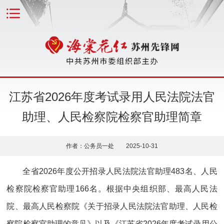
江苏省2026年度考试录用人民法院法官
助理、人民检察院检察官助理简章
作者：公务员一处 2025-10-31
全省2026年度公开招录人民法院法官助理483名、人民
检察院检察官助理166名。根据中央组织部、最高人民法
院、最高人民检察院《关于招录人民法院法官助理、人民检
察院检察官助理的意见》以及《江苏省2026年度考试录用公