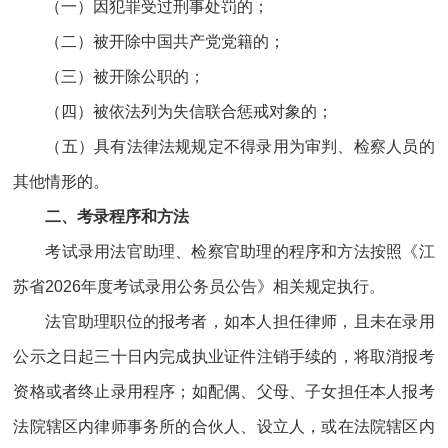
（一）因犯罪受过刑事处罚的；
（二）被开除中国共产党党籍的；
（三）被开除公职的；
（四）被依法列为失信联合惩戒对象的；
（五）具有法律法规规定不得录用为审判、检察人员的
其他情形的。
二、考录程序和方法
考试录用法官助理、检察官助理的程序和方法按照《江
苏省2026年度考试录用公务员公告》相关规定执行。
法官助理职位的报考者，如本人担任律师，且未在录用
公示之日起三十日内完成执业证件注销手续的，将取消报考
资格或者终止录用程序；如配偶、父母、子女担任本人报考
法院辖区内律师事务所的合伙人、设立人，或在法院辖区内