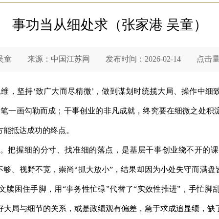
事功当从细处求（张家港 吴童）
童 来源：中国江苏网 发布时间：2026-02-14 点击量：
思维，坚持‘致广大而尽精微’，做到谋划时统揽大局、操作中细
一笔一画勾勒而成；干事创业的非凡成就，终究要在细微之处积
方能抵达成功的终点。
。把握细的分寸、找准细的落点，是基层干事创业绕不开的课
不够、视野不宽，崇尚“抓大放小”，结果却因为小处失守而满盘
文牍困住手脚，用“事务性忙碌”代替了“实效性推进”，手忙脚
好大局与细节的关系，或是政绩观有偏差，急于求成追显绩，缺