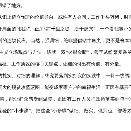
用错了地方。
认识上确立“细”的价值导向。或许有人会问，工作千头万绪，时
开局面的“钥匙”。正所谓“千里之堤，溃于蚁穴”，一个看似微
料的连锁反应。当然，强调细，绝非提倡钻牛角尖，更不是舍本逐
主义立场观点与方法，练就一双“火眼金睛”，善于从纷繁复杂
福祉、工作质效的核心关键点，让细的付出有价值、有分量。
的扎实。对细的理解，终究要落到实打实的实践中，一针一线绣出
宏大的脱贫攻坚蓝图，能变成家家户户的幸福生活，正因有基层
善，能让群众感受到温暖，正因有工作人员把政策落实到每一
验的“小步骤”。把这些“小步骤”做细、做实、做到位，部署才