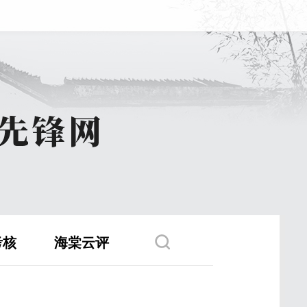
考核
海棠云评