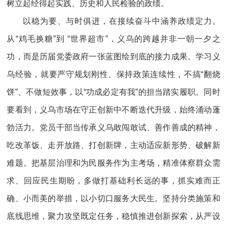
树立起经得起实践、历史和人民检验的政绩。
以稳为要、与时俱进，在接续奋斗中涵养政绩定力。
从“鸡毛换糖”到 “世界超市”，义乌的跨越并非一朝一夕之
功，而是历届党委政府一张蓝图绘到底的接力成果。学习义
乌经验，就要严守规划刚性、保持政策连续性，不搞“翻烧
饼”、不做短效事，以“功成必定有我”的担当踏实履职。同时
要看到，义乌市场在守正创新中不断迭代升级，始终涌动蓬
勃活力。党员干部当传承义乌敢闯敢试、善作善成的精神，
吃改革饭、走开放路、打创新牌，主动适应新形势、破解新
难题。把基层治理和为民服务作为主考场，精准体察群众需
求、回应民生期盼，多做打基础利长远的事，抓实难而正
确、小而美的举措，以小切口服务大民生。坚持分类施策和
底线思维，聚力攻坚既定任务，稳慎推进创新探索，从严设