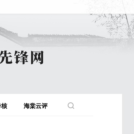
考核
海棠云评