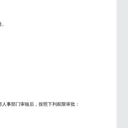
号。
人事部门审核后，按照下列权限审批：