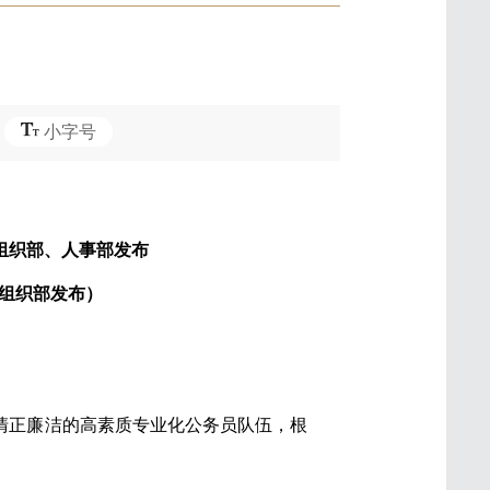
小字号
中央组织部、人事部发布
中央组织部发布）
正廉洁的高素质专业化公务员队伍，根