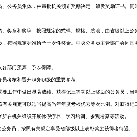
公务员集体，由审批机关颁布奖励决定，颁发奖励证书。同时
奖章和奖牌，按照规定的式样、规格、质地，由省级以上公务
按照规定标准给予一次性奖金。中央公务员主管部门会同国务
各部门预算，予以保障。
员考核和晋升职务职级的重要参考。
工作中做出显著成绩、获得记三等功以上奖励的公务员，当年
照有关规定可以适当提高当年年度考核优秀等次比例。对获得记
者所在机关组织开展休假疗养、学习培训、参观考察等活动。
公务员，按照有关规定享受省部级以上表彰奖励获得者待遇。