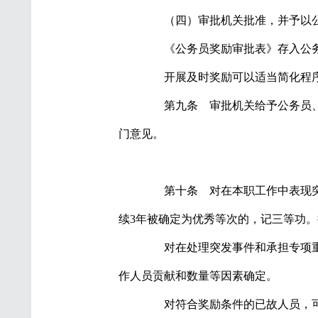
（四）审批机关批准，并予以
《公务员奖励审批表》存入公务
开展及时奖励可以适当简化程序
第九条 审批机关给予公务员、公
门意见。
第十条 对在本职工作中表现突出
续3年被确定为优秀等次的，记三等功。
对在处理突发事件和承担专项重要
作人员贡献和数量等因素确定。
对符合奖励条件的已故人员，可