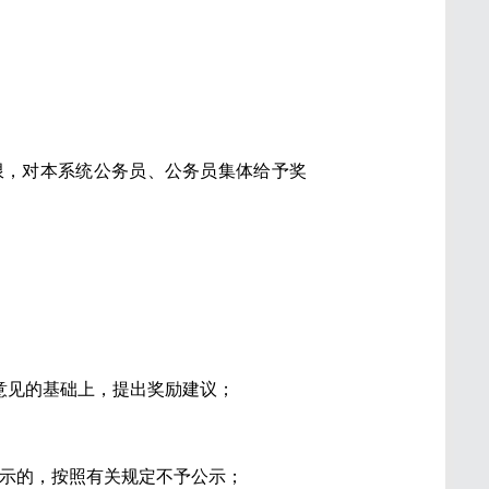
，对本系统公务员、公务员集体给予奖
见的基础上，提出奖励建议；
示的，按照有关规定不予公示；