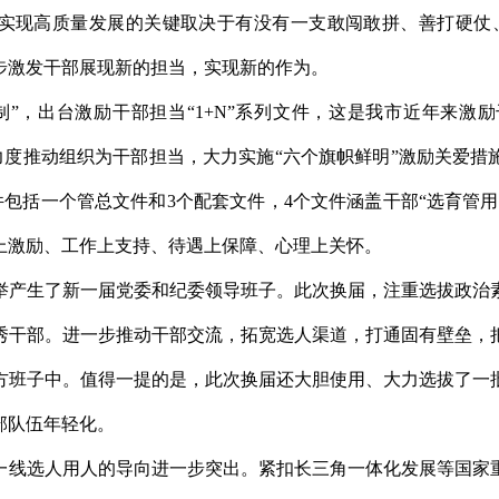
实现高质量发展的关键取决于有没有一支敢闯敢拼、善打硬仗
步激发干部展现新的担当，实现新的作为。
制”，出台激励干部担当“1+N”系列文件，这是我市近年来激
大力度推动组织为干部担当，大力实施“六个旗帜鲜明”激励关爱
文件包括一个管总文件和3个配套文件，4个文件涵盖干部“选育管
上激励、工作上支持、待遇上保障、心理上关怀。
选举产生了新一届党委和纪委领导班子。此次换届，注重选拔政治
秀干部。进一步推动干部交流，拓宽选人渠道，打通固有壁垒，
方班子中。值得一提的是，此次换届还大胆使用、大力选拔了一
部队伍年轻化。
一线选人用人的导向进一步突出。紧扣长三角一体化发展等国家