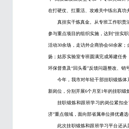
在打硬仗、扛重活、攻难关中练出真功
真挂实干炼真金。从专班工作职责
参与重点项目的组织实施，达到“挂实
活动30余场，走访外企商协会60余家
扬；姑苏实验室专班圆满完成筹建任务，
环保督查及“回头看”反馈问题整改、销
今年，我市对年轻干部挂职锻炼体
新岗位，分别开展6个月至1年的挂职锻
挂职锻炼和跟班学习的岗位紧扣全
济”重点领域，面向部省属单位择优遴
此次挂职锻炼和跟班学习平台还从苏