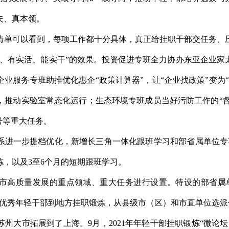
夫、真本领。
清单可以看到，每项工作都十分具体，真正给挂职干部交任务、
职、有实活、能实干”的效果。投资促进专班全力协办东亚企业家
；企业服务专班助推优化惠企“政策计算器”，让“企业找政策”变为
推动实验室常态化运行；生态环境专班成员当好污防工作的“督导
号等重大任务。
系进一步提档优化，新增长三角一体化跟班学习和部省属单位专项
炼，以及3至6个月的短期跟班学习。
市高质量发展的重点领域、重大任务进行设置。特设的部省属
选优秀年轻干部到地方挂职锻炼，从县级市（区）和市直单位选
州大市拓展到了上海。9月，2021年年轻干部挂职锻炼“微论