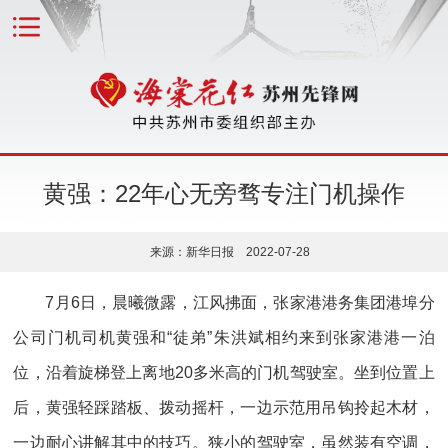
黄强：22年心无旁骛专注门机操作
来源：新华日报 2022-07-28
7月6日，晨曦微露，江风拂面，张家港港务集团港埠分
公司门机司机黄强和“徒弟”朱洪斌相约来到张家港港一泊
位，沿着旋梯登上离地20多米高的门机驾驶室。坐到位置上
后，黄强轻踩踏板、拨动摇杆，一边示范用吊钩拎起木材，
一边耐心讲解其中的技巧。狭小的驾驶室，虽然装有空调，