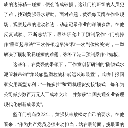
成的边缘稍一碰擦，便会造成破损，这让门机班组的人员犯
了难，找到黄强寻求帮助。面对难题，黄强每天蹲在作业现
场，观察起吊的运动轨迹，动态记录作业的详细参数。在他
反复试验、不断总结下，最终研究出了预制梁作业门机操
作“垂直起吊法”“三次停顿起吊法”和“一次到位松关法”，一举
解决了预制梁易碰擦的难题，弥补了港口预制梁作业短板。
这些年，在黄强的带领下，工作室创新研制的“防倾式水
泥管桩吊钩”“集装箱型颗粒物料转运装卸装置”，成功申报国
家实用新型专利；“一拖多挂”和“司机理货交接”模式，每年为
公司减少数百万元人工成本支出，并荣获“全国交通企业管理
现代化创新成果奖”。
坚守门机岗位22年，黄强从未放松对自己的要求。在他
看来，“作为共产党员必须主动担当，站在最前面，挑最重的