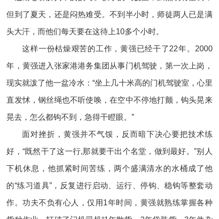
但到了夏天，还是闷热难受。不到半小时，师徒两人已是满
头大汗，而他们每天要在这待上10多个小时。
这样一份枯燥艰苦的工作，黄强已经干了22年。2000
年，黄强进入张家港港务集团从事门机驾驶，第一次上岗，
现实就泼了他一盆冷水：“坐上几十米高的门机驾驶室，心里
直发怵，钢丝绳也不听使唤，在空中不停地打颤，钩头晃来
晃去，怎么都钩不到，急得干瞪眼。”
面对挫折，黄强并不气馁，反而暗下决心要把技术练
好，“既然干了这一行,那就要干出个名堂，做到最好。”别人
下机休息，他抓紧时间苦练，两个盛满清水的水桶成了他
的“练习道具”，反复进行启动、运行、停钩、稳钩等整套动
作。功夫不负有心人，仅用1年时间，黄强就熟练掌握各种