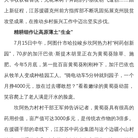
上新征程，江苏援疆克州前方指挥部不断巩固拓展克州脱贫
攻坚成果，在推动乡村振兴工作中迈出坚实步伐。
精耕细作让高原薄土“生金”
7月15日中午，阿图什市哈拉峻乡坎阿热力村“柯药创新
园”，70岁的加汗巴依·斯提木胡里正在为黄蜀葵除草、施
肥。今年5月底，第一批百亩黄蜀葵刚刚种下，加汗巴依也
从牧羊人变成种植园工人。“骑电动车5分钟就到园子，一个
月挣4000元，放在过去哪敢想？”看着嫩绿的黄蜀葵幼苗，
笑容爬上了老人满是汗水的脸庞。
坎阿热力村村干部王军帅告诉记者，黄蜀葵具有很高的
药用价值，亩产值可达3000多元，是传统农作物的3倍多。
在援疆干部的牵线下，江苏苏中药业集团与这个边疆小山村