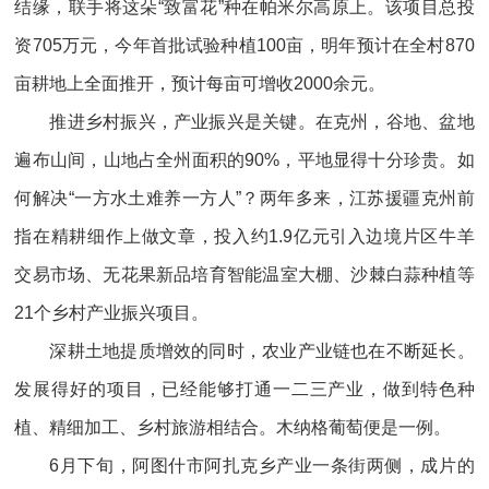
结缘，联手将这朵“致富花”种在帕米尔高原上。该项目总投
资705万元，今年首批试验种植100亩，明年预计在全村870
亩耕地上全面推开，预计每亩可增收2000余元。
推进乡村振兴，产业振兴是关键。在克州，谷地、盆地
遍布山间，山地占全州面积的90%，平地显得十分珍贵。如
何解决“一方水土难养一方人”？两年多来，江苏援疆克州前
指在精耕细作上做文章，投入约1.9亿元引入边境片区牛羊
交易市场、无花果新品培育智能温室大棚、沙棘白蒜种植等
21个乡村产业振兴项目。
深耕土地提质增效的同时，农业产业链也在不断延长。
发展得好的项目，已经能够打通一二三产业，做到特色种
植、精细加工、乡村旅游相结合。木纳格葡萄便是一例。
6月下旬，阿图什市阿扎克乡产业一条街两侧，成片的