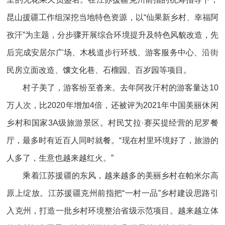
昆山援疆工作组深挖当地特色资源，以“仙果新乡村、幸福阿
孜汗”为主题，分步骤开展综合环境提升及特色风貌改造，先
后完成安居尔广场、木栈道步行环线、游客服务中心、沿街
民房立面改造、馕文化巷、石榴园、百岁园等项目。
村子美了，游客纷至沓来。去年阿孜汗村的游客量达10
万人次，比2020年增加4倍，还被评为2021年中国美丽休闲
乡村和国家3A级旅游景区。村民艾拉·赛买提经营的尼罗餐
厅，最多时有近百人同时就餐。“现在村里环境好了，旅游的
人多了，生意也越来越红火。”
乘着江苏援疆的东风，越来越多的美丽乡村在帕米尔高
原上绽放。江苏援疆克州前指把“一村一品”乡村建设思路引
入克州，打造一批乡村环境整治省级示范项目。越来越立体