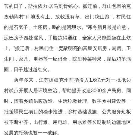
苦的日子，斯拉依力·居马刻骨铭心。搬迁前，群山包围的克
孜勒陶村“种地没有土、放牧没有草、出门绕山跑”，村民住
的是石窝子、土坯房，喝的是河坝水。“寒冬腊月最是难熬，
泥巴房子四处漏风，手脸冻得通红，全家人只能围坐在土炕
上。”搬迁后，村民们住上宽敞明亮的富民安居房，厨房、卫
生间，家具、电器等一应俱全，院里种菜种果，屋后鸡羊满
圈，日子越过越红火。
两年多来，江苏援疆克州前指投入1.6亿元对一批抵边
村试点开展人居环境整治，帮助提升改造3000余户民房。同
时，随着乡镇供暖改造、生活垃圾处理、数字乡村建设等一
批援疆民生项目的稳步推进，乡村基础设施、公共服务短板
被不断补齐，出行难、用电难、用水难等长期制约边疆地区
发展的瓶颈也被一一破解。