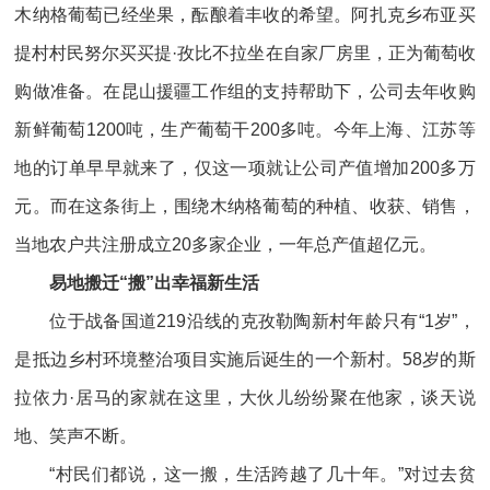
木纳格葡萄已经坐果，酝酿着丰收的希望。阿扎克乡布亚买
提村村民努尔买买提·孜比不拉坐在自家厂房里，正为葡萄收
购做准备。在昆山援疆工作组的支持帮助下，公司去年收购
新鲜葡萄1200吨，生产葡萄干200多吨。今年上海、江苏等
地的订单早早就来了，仅这一项就让公司产值增加200多万
元。而在这条街上，围绕木纳格葡萄的种植、收获、销售，
当地农户共注册成立20多家企业，一年总产值超亿元。
易地搬迁“搬”出幸福新生活
位于战备国道219沿线的克孜勒陶新村年龄只有“1岁”，
是抵边乡村环境整治项目实施后诞生的一个新村。58岁的斯
拉依力·居马的家就在这里，大伙儿纷纷聚在他家，谈天说
地、笑声不断。
“村民们都说，这一搬，生活跨越了几十年。”对过去贫