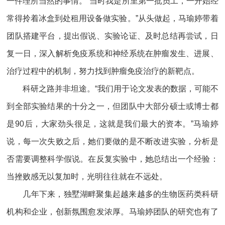
一件理所当然的事情。“当时我是所里第一批员工，一开始经
常得拎着冰盒到处租用设备做实验。”从头做起，马瑜婷带着
团队搭建平台，提出假说、实验论证、及时总结再尝试，日
复一日，深入解析免疫系统和神经系统在肿瘤发生、进展、
治疗过程中的机制，努力找到肿瘤免疫治疗的新靶点。
科研之路并非坦途。“我们用于论文发表的数据，可能不
到全部实验结果的十分之一，但团队中大部分硕士或博士都
是90后，大家劲头很足，这就是我们最大的资本。”马瑜婷
说，每一次失败之后，她们要做的是不断改进实验，分析是
否需要调整科学假说。在反复实验中，她总结出一个经验：
当挫败感无以复加时，光明往往就在不远处。
几年下来，独墅湖畔聚集起越来越多的生物医药类科研
机构和企业，创新氛围愈发浓厚。马瑜婷团队的研究也有了