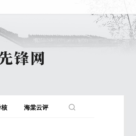
考核
海棠云评