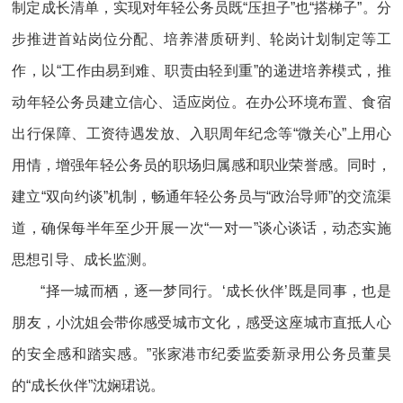
制定成长清单，实现对年轻公务员既“压担子”也“搭梯子”。分
步推进首站岗位分配、培养潜质研判、轮岗计划制定等工
作，以“工作由易到难、职责由轻到重”的递进培养模式，推
动年轻公务员建立信心、适应岗位。在办公环境布置、食宿
出行保障、工资待遇发放、入职周年纪念等“微关心”上用心
用情，增强年轻公务员的职场归属感和职业荣誉感。同时，
建立“双向约谈”机制，畅通年轻公务员与“政治导师”的交流渠
道，确保每半年至少开展一次“一对一”谈心谈话，动态实施
思想引导、成长监测。
“择一城而栖，逐一梦同行。‘成长伙伴’既是同事，也是
朋友，小沈姐会带你感受城市文化，感受这座城市直抵人心
的安全感和踏实感。”张家港市纪委监委新录用公务员董昊
的“成长伙伴”沈娴珺说。