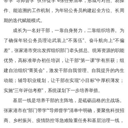
带学”“导师督学”“伙伴促学”4张任务清单，形成可对照、易操
作、能追溯的工作机制，为年轻公务员构建起全方位、长周
期的迭代赋能模式。
成长为一名好干部，一靠自身努力，二靠组织培养。为
了确保年轻公务员理论武装上“不落伍”、奋斗航向上“不偏
差”，张家港市突出发挥组织部门牵头抓总、统筹资源的职能
优势，高标准举办初任培训，让干部“第一课”学有所获；组
建自治组织“菁英会”，激发干部自我管理、自我提升的内生
动能；辅导职业规划，让干部在实现“小目标”中厚积薄发；
实施“三年评估考察”，系统谋划下一步培养举措。
基层一线是培养干部的主阵地，是砥砺品格的主战场。
张家港市在“部门带学”“导师督学”清单中明确，要聚焦科技招
商、乡村振兴、疫情防控等急难险重任务和基层治理一线，