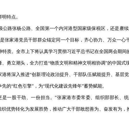
鲜明特点。
级公路张杨公路、全国第一个内河港型国家级保税区，还是赓续
，都是张家港党员干部群众锚定同一个目标，齐心协力、万众一心
神特质。全市上下将认真学习贯彻习近平总书记在全国两会期间
锋、勇立潮头，全力打造“物质文明和精神文明相协调”的中国式
家港将深入推进“创新理论政治提升、干部队伍赋能提升、基层
先的“红色引擎”，为“现代化建设先锋年”蓄势赋能。
更是一股干劲、一份担当。”张家港市委常委、组织部部长、
把组织优势转化为发展胜势，推动广大干部敢想善为、奋发有为，