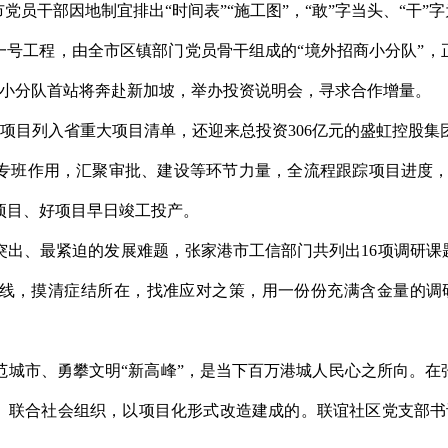
党员干部因地制宜排出“时间表”“施工图”，“敢”字当头、“干”
一号工程，由全市区镇部门党员骨干组成的“境外招商小分队”，
，小分队首站将奔赴新加坡，举办投资说明会，寻求合作增量。
项目列入省重大项目清单，还迎来总投资306亿元的盛虹控股
专班作用，汇聚审批、建设等环节力量，全流程跟踪项目进度，适
项目、好项目早日竣工投产。
出、最紧迫的发展难题，张家港市工信部门共列出16项调研课
线，摸清症结所在，找准应对之策，用一份份充满含金量的调
城市、勇攀文明“新高峰”，是当下百万港城人民心之所向。在
议、联合社会组织，以项目化形式改造建成的。联谊社区党支部书