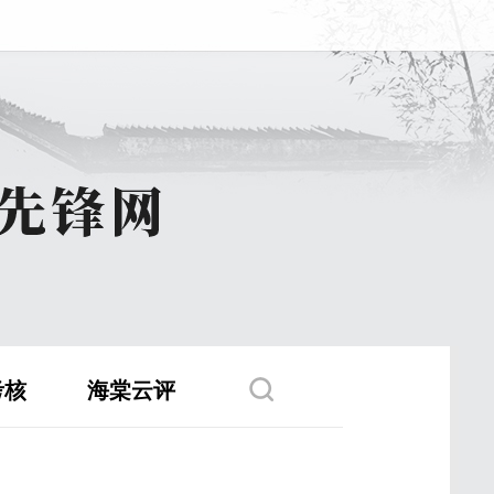
考核
海棠云评