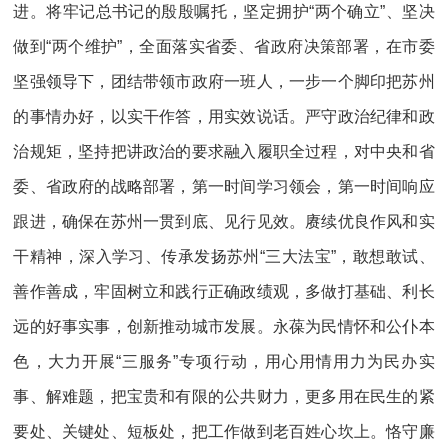
进。将牢记总书记的殷殷嘱托，坚定拥护“两个确立”、坚决
做到“两个维护”，全面落实省委、省政府决策部署，在市委
坚强领导下，团结带领市政府一班人，一步一个脚印把苏州
的事情办好，以实干作答，用实效说话。严守政治纪律和政
治规矩，坚持把讲政治的要求融入履职全过程，对中央和省
委、省政府的战略部署，第一时间学习领会，第一时间响应
跟进，确保在苏州一贯到底、见行见效。赓续优良作风和实
干精神，深入学习、传承发扬苏州“三大法宝”，敢想敢试、
善作善成，牢固树立和践行正确政绩观，多做打基础、利长
远的好事实事，创新推动城市发展。永葆为民情怀和公仆本
色，大力开展“三服务”专项行动，用心用情用力为民办实
事、解难题，把宝贵和有限的公共财力，更多用在民生的紧
要处、关键处、短板处，把工作做到老百姓心坎上。恪守廉