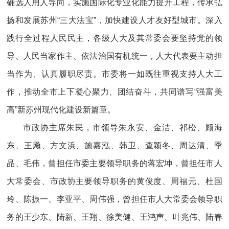
确选人用人导向，实施国际化专业化能力提升工程，传承弘
扬和发展苏州“三大法宝”，加快建设人才友好型城市。深入
践行全过程人民民主，各级人大及其常委会要坚持党的领
导、人民当家作主、依法治国有机统一，人大代表要主动担
当作为、认真履职尽责。市委将一如既往重视支持人大工
作，推动全市上下凝心聚力、团结奋斗，共同谱写“强富美
高”新苏州现代化建设新篇章。
市政协主席朱民，市领导朱永安、金洁、祁松、顾海
东、王飏、方文浜、施嘉泓、韩卫、查颖冬、周达清、季
晶、毛伟，曾担任市委主要领导职务的蒋宏坤，曾担任市人
大常委会、市政协主要领导职务的黄俊度、周福元、杜国
玲、陈振一、李亚平、周伟强，曾担任市人大常委会领导职
务的王少东、陆新、王翔、徐美健、王鸿声、叶兆伟、陆春