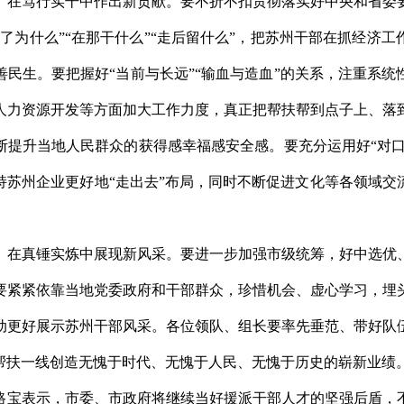
，在笃行实干中作出新贡献。要不折不扣贯彻落实好中央和省委
了为什么”“在那干什么”“走后留什么”，把苏州干部在抓经济
民生。要把握好“当前与长远”“输血与造血”的关系，注重系
人力资源开发等方面加大工作力度，真正把帮扶帮到点子上、落
提升当地人民群众的获得感幸福感安全感。要充分运用好“对口
持苏州企业更好地“走出去”布局，同时不断促进文化等各领域交
，在真锤实炼中展现新风采。要进一步加强市级统筹，好中选优
要紧紧依靠当地党委政府和干部群众，珍惜机会、虚心学习，埋
动更好展示苏州干部风采。各位领队、组长要率先垂范、带好队
帮扶一线创造无愧于时代、无愧于人民、无愧于历史的崭新业绩
路宝表示，市委、市政府将继续当好援派干部人才的坚强后盾，