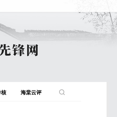
考核
海棠云评