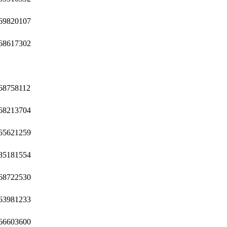
69820107
68617302
68758112
68213704
65621259
85181554
68722530
63981233
66603600