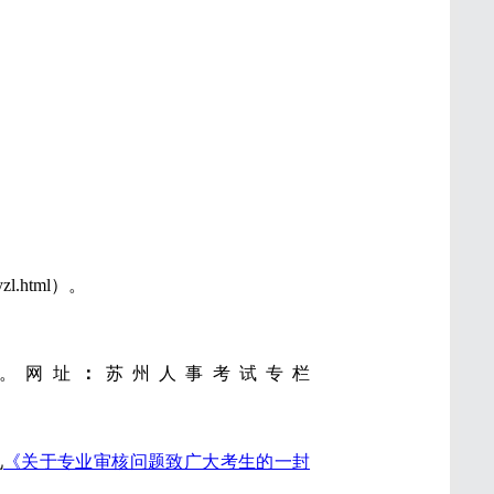
l.html）。
00。网址
：
苏州人事考试专栏
见
《关于专业审核问题致广大考生的一封