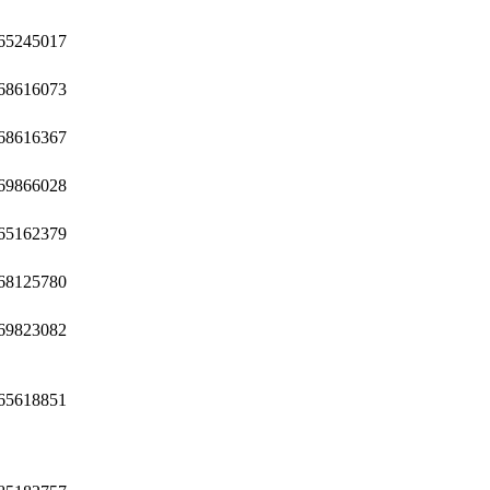
65245017
68616073
68616367
69866028
65162379
68125780
69823082
65618851