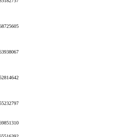
85182757
68725605
63938067
52814642
55232797
69851310
65516392