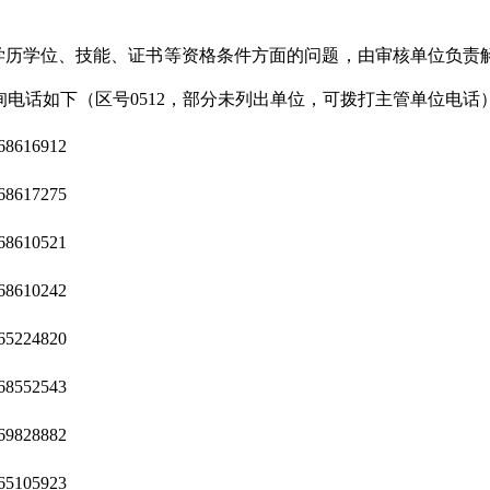
、学历学位、技能、证书等资格条件方面的问题，由审核单位负责
电话如下（区号0512，部分未列出单位，可拨打主管单位电话
68616912
68617275
68610521
68610242
65224820
68552543
69828882
65105923