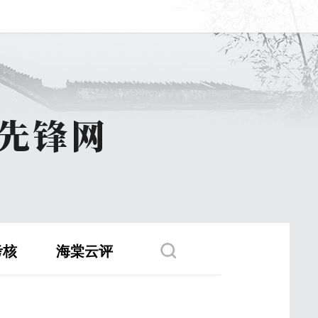
考核
海棠云评