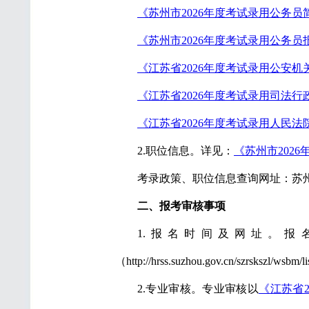
《苏州市
202
6
年
度
考试录用公务员
《苏州市
202
6
年
度
考试录用公务员
《
江苏省
202
6
年度考试录用公安机
《
江苏省
202
6
年度考试录用司法行
《
江苏省
202
6
年度考试录用人民法
2.职位信息。详见：
《
苏州市
202
考录政策、职位信息查询网址：苏州先锋网“公务员
二、报考审核事项
1.报名时间及网址。报名时间
（http://hrss.suzhou.gov.cn/szrskszl/wsbm/
2.专业审核。专业审核以
《江苏省